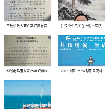
王瑞斌致人死亡案证据有假
驻汉央企员工在上海一医院
适用法律错误
勇斗歹徒，头
越战老兵范长发29年艰难维
2025中国企业全球形象高峰
权
论坛在合肥举办