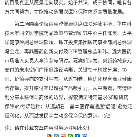
药目录真正从愿景走向现实。始于共识，成于协同，唯有各
方共同努力，才能推动多层次医疗保障体系高质量发展。
第二场圆桌论坛由宸汐健康联席CEO赵敏主持，华中科
技大学同济医学院药品政策与管理研究中心主任陈昊、太平
洋健康险副总经理郭超、珠江投资集团医药事业部副总经理
冯全龙、再鼎医药创新支付及DTP管理总监朱玮、远大医药
市场准入负责人李钧参与研讨。嘉宾们认为，创新药械多元
支付的未来空间广阔但路径清晰，关键在于构建分层、协
同、价值导向的支付生态。从近期看，应优化现有商业健康
险存量，提升赔付率以增强产品吸引力；从中期看，需清晰
划分基本医保与商保的边界，探索满足特定需求(如原研药
保障)的专项险种；从远期看，基本医保需适度“后退”避免泛
福利化，从而激发民众主动参保商保的意识。(完)
注：请在转载文章内容时务必注明出处!