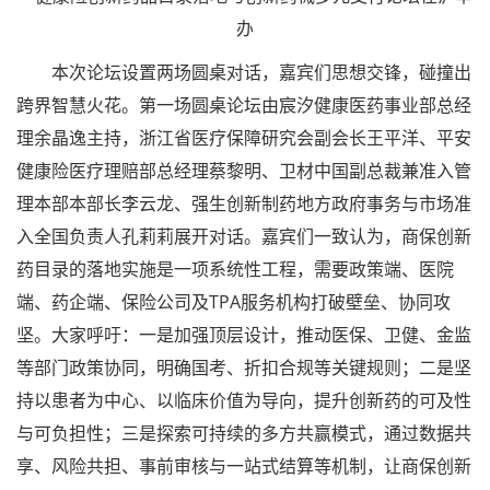
本次论坛设置两场圆桌对话，嘉宾们思想交锋，碰撞出
跨界智慧火花。第一场圆桌论坛由宸汐健康医药事业部总经
理余晶逸主持，浙江省医疗保障研究会副会长王平洋、平安
健康险医疗理赔部总经理蔡黎明、卫材中国副总裁兼准入管
理本部本部长李云龙、强生创新制药地方政府事务与市场准
入全国负责人孔莉莉展开对话。嘉宾们一致认为，商保创新
药目录的落地实施是一项系统性工程，需要政策端、医院
端、药企端、保险公司及TPA服务机构打破壁垒、协同攻
坚。大家呼吁：一是加强顶层设计，推动医保、卫健、金监
等部门政策协同，明确国考、折扣合规等关键规则；二是坚
持以患者为中心、以临床价值为导向，提升创新药的可及性
与可负担性；三是探索可持续的多方共赢模式，通过数据共
享、风险共担、事前审核与一站式结算等机制，让商保创新