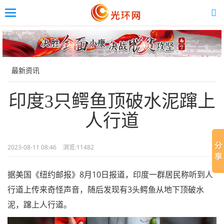
Toggle
navigation
Skip
to
main
content
最新资讯
印度3只鳄鱼顶破水泥蹿上
人行道
2023-08-11 08:46
浏览:
11482
据美国《纽约邮报》8月10日报道，印度一群居民称听到人
行道上传来奇怪声音，随后发现有3头鳄鱼从地下顶破水
泥，蹿上人行道。