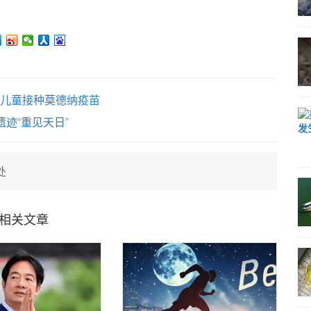
岁儿童接种莫德纳疫苗
迹“重见天日”
处
相关文章