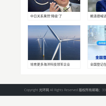
中日关系果然“降级”了
赖清德喊
有三大共
培育更多海洋科技领军企业
全国登记在
万户
Copyright 光环网 All Rights Reserved 版权所有邮