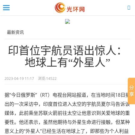
Toggle
navigation
Skip
to
main
最新资讯
content
印首位宇航员语出惊人：
地球上有“外星人”
2023-04-19 11:17
浏览:
14522
据“今日俄罗斯”（RT）电视台网站报道，在当地时间18日播
出的一次采访中，印度首位进入太空的宇航员夏尔马告诉该
媒体，此前乘坐苏联火箭前往太空让他意识到关爱地球的重
要性。他还表示，虽然他期待与外星生命进行接触，但某种
意义上的“外星人”已经生活在地球上了，即那些为个人利益