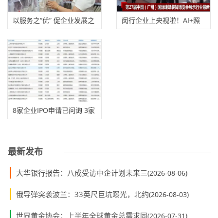
以服务之“优” 促企业发展之
闵行企业上央视啦！AI+照
“进”
明=情绪价值拉满
8家企业IPO申请已问询 3家
提交注册
最新发布
大华银行报告：八成受访中企计划未来三
(2026-08-06)
俄导弹突袭波兰：33英尺巨坑曝光，北约
(2026-08-03)
世界黄金协会：上半年全球黄金总需求同
(2026-07-31)