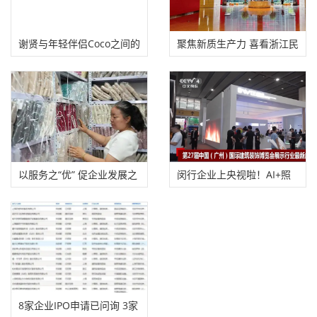
谢贤与年轻伴侣Coco之间的
聚焦新质生产力 喜看浙江民
这段跨越年龄的
营企业的突围
以服务之“优” 促企业发展之
闵行企业上央视啦！AI+照
“进”
明=情绪价值拉满
8家企业IPO申请已问询 3家