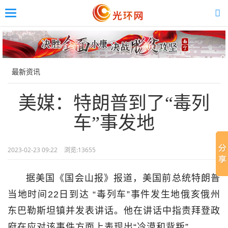
Toggle
navigation
Skip
to
main
content
最新资讯
美媒：特朗普到了“毒列
车”事发地
2023-02-23 09:22
浏览:
13655
据美国《国会山报》报道，美国前总统特朗普
当地时间22日到达 “毒列车”事件发生地俄亥俄州
东巴勒斯坦镇并发表讲话。他在讲话中指责拜登政
府在应对该事件方面上表现出“冷漠和背叛”。