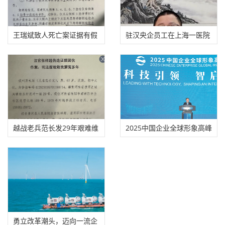
王瑞斌致人死亡案证据有假
驻汉央企员工在上海一医院
适用法律错误
勇斗歹徒，头
越战老兵范长发29年艰难维
2025中国企业全球形象高峰
权
论坛在合肥举办
勇立改革潮头，迈向一流企