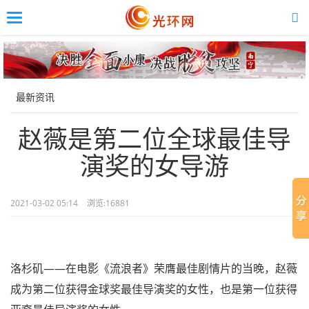
Toggle
navigation
Skip
to
main
content
最新资讯
赵薇是第二位全球最佳导
演奖的女导游
2021-03-02 05:14
浏览:
16881
洛杉矶——在电影《流浪者》荣膺最佳剧情片的当晚，赵薇
成为第二位获得金球奖最佳导演奖的女性，也是第一位获得